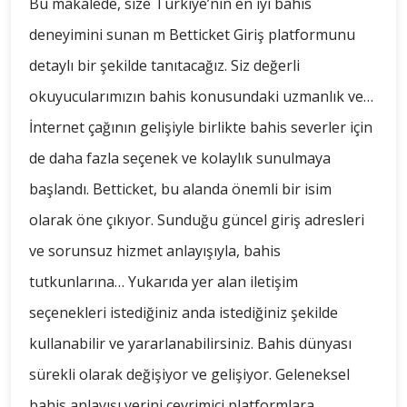
Bu makalede, size Türkiye’nin en iyi bahis
deneyimini sunan m Betticket Giriş platformunu
detaylı bir şekilde tanıtacağız. Siz değerli
okuyucularımızın bahis konusundaki uzmanlık ve…
İnternet çağının gelişiyle birlikte bahis severler için
de daha fazla seçenek ve kolaylık sunulmaya
başlandı. Betticket, bu alanda önemli bir isim
olarak öne çıkıyor. Sunduğu güncel giriş adresleri
ve sorunsuz hizmet anlayışıyla, bahis
tutkunlarına… Yukarıda yer alan iletişim
seçenekleri istediğiniz anda istediğiniz şekilde
kullanabilir ve yararlanabilirsiniz. Bahis dünyası
sürekli olarak değişiyor ve gelişiyor. Geleneksel
bahis anlayışı yerini çevrimiçi platformlara