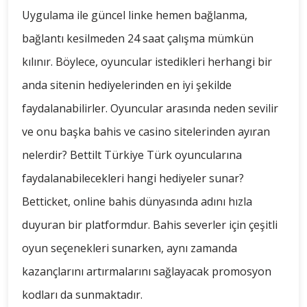
Uygulama ile güncel linke hemen bağlanma,
bağlantı kesilmeden 24 saat çalışma mümkün
kılınır. Böylece, oyuncular istedikleri herhangi bir
anda sitenin hediyelerinden en iyi şekilde
faydalanabilirler. Oyuncular arasında neden sevilir
ve onu başka bahis ve casino sitelerinden ayıran
nelerdir? Bettilt Türkiye Türk oyuncularına
faydalanabilecekleri hangi hediyeler sunar?
Betticket, online bahis dünyasında adını hızla
duyuran bir platformdur. Bahis severler için çeşitli
oyun seçenekleri sunarken, aynı zamanda
kazançlarını artırmalarını sağlayacak promosyon
kodları da sunmaktadır.