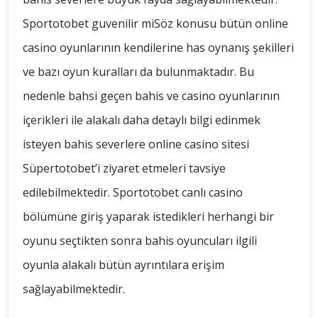
Sportotobet guvenilir miSöz konusu bütün online
casino oyunlarının kendilerine has oynanış şekilleri
ve bazı oyun kuralları da bulunmaktadır. Bu
nedenle bahsi geçen bahis ve casino oyunlarının
içerikleri ile alakalı daha detaylı bilgi edinmek
isteyen bahis severlere online casino sitesi
Süpertotobet’i ziyaret etmeleri tavsiye
edilebilmektedir. Sportotobet canlı casino
bölümüne giriş yaparak istedikleri herhangi bir
oyunu seçtikten sonra bahis oyuncuları ilgili
oyunla alakalı bütün ayrıntılara erişim
sağlayabilmektedir.