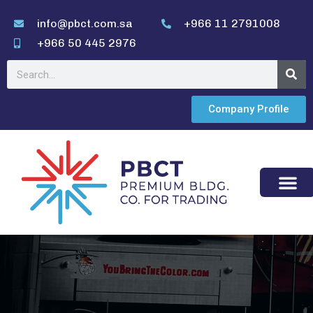
info@pbct.com.sa
+966 11 2791008
+966 50 445 2976
Company Profile