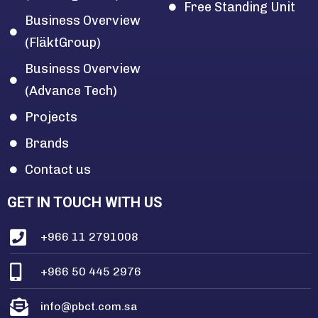
Free Standing Unit
Business Overview
(FläktGroup)
Business Overview
(Advance Tech)
Projects
Brands
Contact us
GET IN TOUCH WITH US
+966 11 2791008
+966 50 445 2976
info@pbct.com.sa