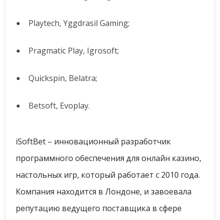
Playtech, Yggdrasil Gaming;
Pragmatic Play, Igrosoft;
Quickspin, Belatra;
Betsoft, Evoplay.
iSoftBet – инновационный разработчик
программного обеспечения для онлайн казино,
настольных игр, который работает с 2010 года.
Компания находится в Лондоне, и завоевала
репутацию ведущего поставщика в сфере