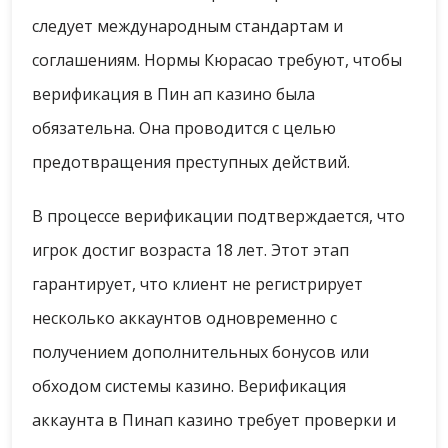
следует международным стандартам и
соглашениям. Нормы Кюрасао требуют, чтобы
верификация в Пин ап казино была
обязательна. Она проводится с целью
предотвращения преступных действий.
В процессе верификации подтверждается, что
игрок достиг возраста 18 лет. Этот этап
гарантирует, что клиент не регистрирует
несколько аккаунтов одновременно с
получением дополнительных бонусов или
обходом системы казино. Верификация
аккаунта в Пинап казино требует проверки и