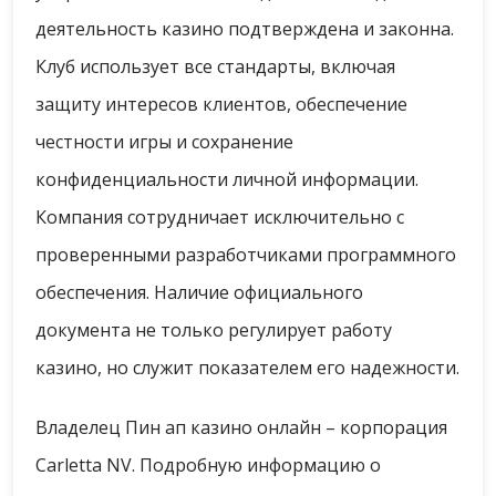
деятельность казино подтверждена и законна.
Клуб использует все стандарты, включая
защиту интересов клиентов, обеспечение
честности игры и сохранение
конфиденциальности личной информации.
Компания сотрудничает исключительно с
проверенными разработчиками программного
обеспечения. Наличие официального
документа не только регулирует работу
казино, но служит показателем его надежности.
Владелец Пин ап казино онлайн – корпорация
Carletta NV. Подробную информацию о