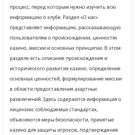
процесс, перед которым нужно изучить всю
информацию о клубе. Раздел «О нас»
представляет информацию, рассказывающую
пользователям о происхождении, ценностях
казино, миссии и основных принципах. В этом
разделе есть описание происхождения и
исторического развития казино, определение
основных ценностей, формулирование миссии
в области предоставления азартных
развлечений. Здесь содержится информация о
лицензии, соблюдаемых стандартах,
объясняются меры безопасности, принятые
казино для защиты игроков, подтверждение