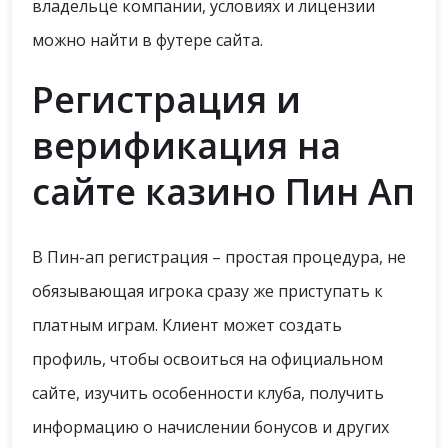
владельце компании, условиях и лицензии
можно найти в футере сайта.
Регистрация и
верификация на
сайте казино Пин Ап
В Пин-ап регистрация – простая процедура, не
обязывающая игрока сразу же приступать к
платным играм. Клиент может создать
профиль, чтобы освоиться на официальном
сайте, изучить особенности клуба, получить
информацию о начислении бонусов и других