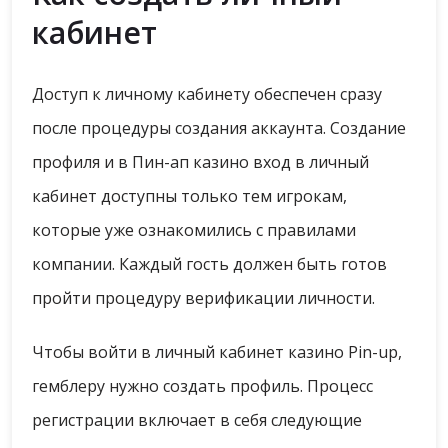
кабинет
Доступ к личному кабинету обеспечен сразу
после процедуры создания аккаунта. Создание
профиля и в Пин-ап казино вход в личный
кабинет доступны только тем игрокам,
которые уже ознакомились с правилами
компании. Каждый гость должен быть готов
пройти процедуру верификации личности.
Чтобы войти в личный кабинет казино Pin-up,
гемблеру нужно создать профиль. Процесс
регистрации включает в себя следующие