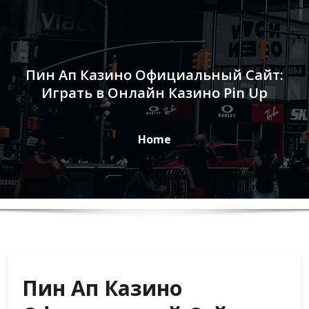
Пин Ап Казино Официальный Сайт:
Играть в Онлайн Казино Pin Up
Home
Пин Ап Казино